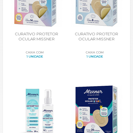
CURATIVO PROTETOR
CURATIVO PROTETOR
OCULAR MISSNER
OCULAR MISSNER
INFANTIL ADESIVO DE
ADULTO ADESIVO DE
SILICONE CX. 14
SILICONE CX. 8
CAIXA COM
CAIXA COM
UNIDADES
UNIDADES
1 UNIDADE
1 UNIDADE