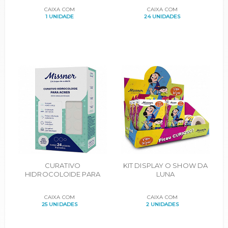
ACRILICO CX. 12
CARTUCHOS C/8UN
CAIXA COM
CAIXA COM
UNIDADES
1 UNIDADE
24 UNIDADES
CURATIVO
KIT DISPLAY O SHOW DA
HIDROCOLOIDE PARA
LUNA
ACNES CARTUCHOS
C/24UN
CAIXA COM
CAIXA COM
25 UNIDADES
2 UNIDADES