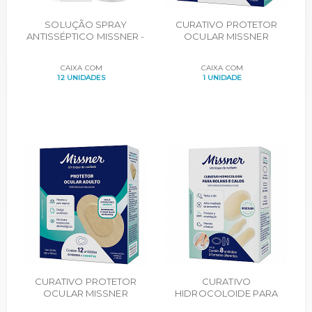
SOLUÇÃO SPRAY
CURATIVO PROTETOR
ANTISSÉPTICO MISSNER -
OCULAR MISSNER
FRASCO 28 ML
INFANTIL ADESIVO
ACRILICO CX. 20
CAIXA COM
CAIXA COM
UNIDADES
12 UNIDADES
1 UNIDADE
CURATIVO PROTETOR
CURATIVO
OCULAR MISSNER
HIDROCOLOIDE PARA
ADULTO ADESIVO
CALOS E BOLHAS