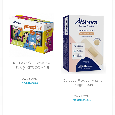
KIT DODÓI SHOW DA
LUNA (4 KITS COM 1UN
MICROPOROSA, 1CX
CURATIVO FLEXÍVEL 25UN,
CAIXA COM
Curativo Flexível Missner
1UN CURATIVO LÍQUIDO
4 UNIDADES
Bege 40un
CAIXA COM
48 UNIDADES