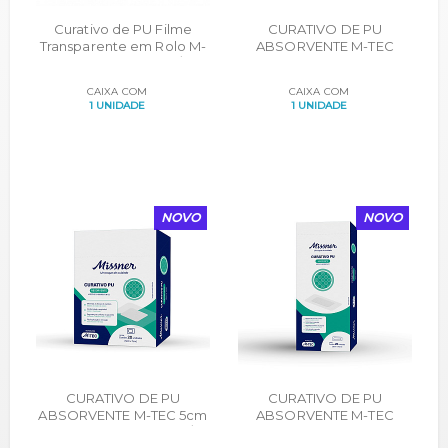
Curativo de PU Filme
CURATIVO DE PU
Transparente em Rolo M-
ABSORVENTE M-TEC
TEC 15cmX10m CX C/1un
10cm X 10cm CARTUCHO
C/ 20UN
CAIXA COM
CAIXA COM
1 UNIDADE
1 UNIDADE
NOVO
NOVO
CURATIVO DE PU
CURATIVO DE PU
ABSORVENTE M-TEC 5cm
ABSORVENTE M-TEC
X 7cm CARTUCHO C/
25cm X 10cm CARTUCHO