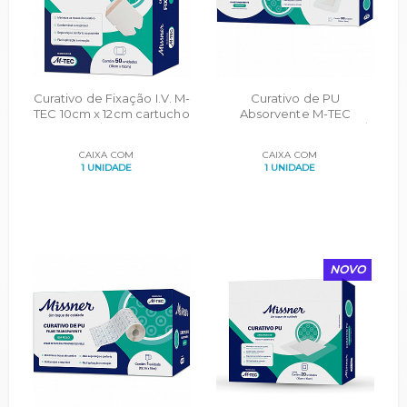
Curativo de Fixação I.V. M-
Curativo de PU
TEC 10cm x 12cm cartucho
Absorvente M-TEC
c/ 50un
10cmX10cm cartucho c/
100un
CAIXA COM
CAIXA COM
1 UNIDADE
1 UNIDADE
NOVO