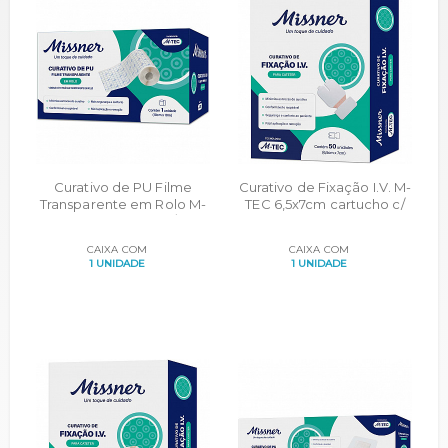
Curativo de PU Filme
Curativo de Fixação I.V. M-
Transparente em Rolo M-
TEC 6,5x7cm cartucho c/
TEC 10cmx10m cx c/ 1un
50un
CAIXA COM
CAIXA COM
1 UNIDADE
1 UNIDADE