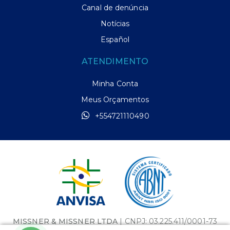
Canal de denúncia
Notícias
Español
ATENDIMENTO
Minha Conta
Meus Orçamentos
+554721110490
MISSNER & MISSNER LTDA
| CNPJ: 03.225.411/0001-73