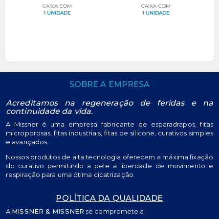
20UN
C/ 20UN
CAIXA COM
CAIXA COM
1 UNIDADE
1 UNIDADE
SOBRE A EMPRESA
Acreditamos na regeneração de feridas e na
continuidade da vida.
A Missner é uma empresa fabricante de esparadrapos, fitas
microporosas, fitas industriais, fitas de silicone, curativos simples
e avançados.
Nossos produtos de alta tecnologia oferecem a máxima fixação
do curativo permitindo a pele a liberdade de movimento e
respiração para uma ótima cicatrização.
POLÍTICA DA QUALIDADE
A
MISSNER & MISSNER
se compromete a: