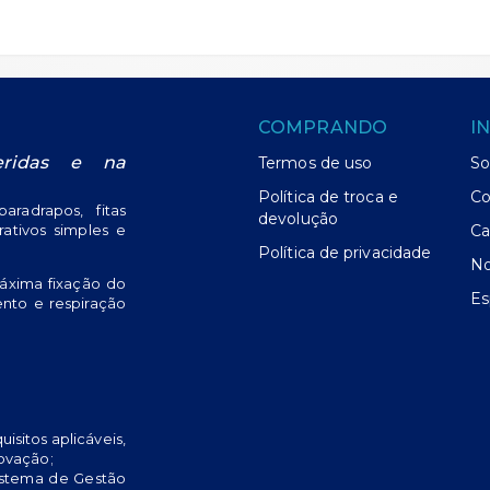
R
ORÇAR
ORÇAR
COMPRANDO
I
eridas e na
Termos de uso
So
Política de troca e
Co
radrapos, fitas
devolução
urativos simples e
Ca
Política de privacidade
No
áxima fixação do
Es
nto e respiração
isitos aplicáveis,
ovação;
istema de Gestão