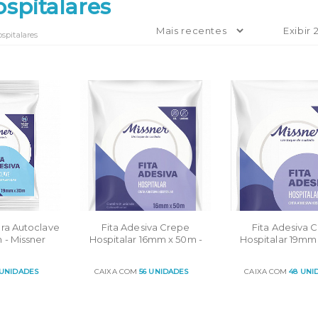
ospitalares
ospitalares
ara Autoclave
Fita Adesiva Crepe
Fita Adesiva 
 - Missner
Hospitalar 16mm x 50m -
Hospitalar 19mm
Missner
Missner
 UNIDADES
CAIXA COM
56 UNIDADES
CAIXA COM
48 UNI