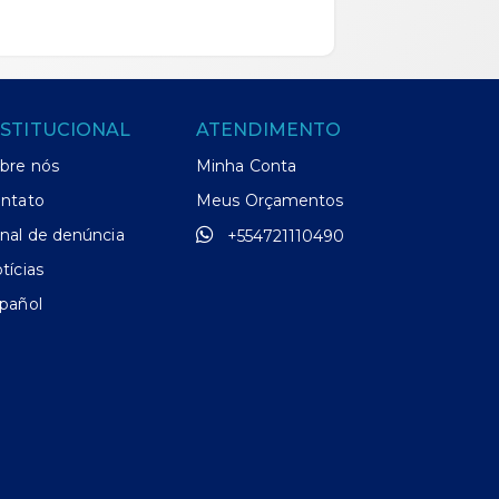
NSTITUCIONAL
ATENDIMENTO
bre nós
Minha Conta
ntato
Meus Orçamentos
nal de denúncia
+554721110490
tícias
pañol