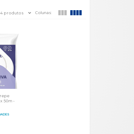
Colunas:
Crepe
 x 50m -
DADES