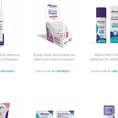
a Protetora
Spray Película Protetora
REMOVEDOR
ct Missner
Derma Protect Missner
ADESIVOS AE
ml
28ml - Display c/ 6 un
DERMA PROTEC
 UNIDADES
CAIXA COM
12 UNIDADES
CAIXA COM
12 UNI
R
ORÇAR
ORÇAR