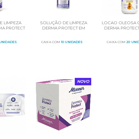
E LIMPEZA
SOLUÇÃO DE LIMPEZA
LOCAO OLEOSA 
MA PROTECT
DERMA PROTECT EM
DERMA PROTECT
O 350mL
ESPUMA - FRASCO 50mL
 UNIDADES
CAIXA COM
10 UNIDADES
CAIXA COM
20 UNI
R
ORÇAR
ORÇAR
NOVO