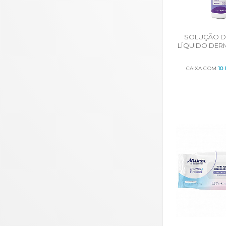
SOLUÇÃO D
LÍQUIDO DER
- FRASC
CAIXA COM
10
ORÇA