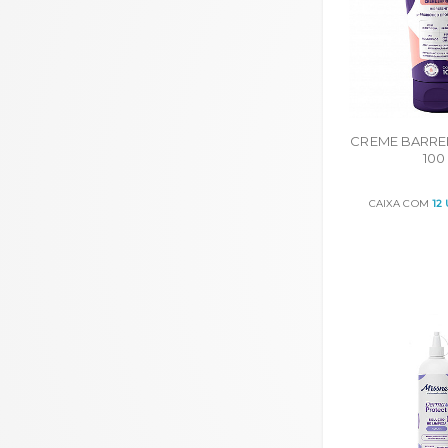
CREME BARRE
100
CAIXA COM
12
ORÇA