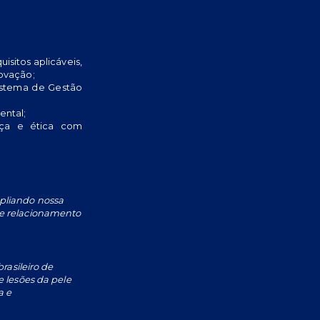
isitos aplicáveis,
ovação;
istema de Gestão
ental;
nça e ética com
pliando nossa
e relacionamento
rasileiro de
 lesões da pele
a e