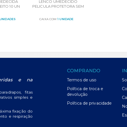
MEDECIDA
LENCO UMEDECIDO
EITO 10 UN
PELICULA PROTETORA SEM
ECT CX 24
ARDOR DERMA PROTECT
ACKS
C/30 UN
 UNIDADES
CAIXA COM
1 UNIDADE
R
ORÇAR
COMPRANDO
I
eridas e na
Termos de uso
So
Política de troca e
Co
radrapos, fitas
devolução
urativos simples e
Ca
Política de privacidade
No
áxima fixação do
Es
nto e respiração