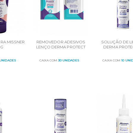
IRA MISSNER
REMOVEDOR ADESIVOS
SOLUÇÃO DE L
 G
LENÇO DERMA PROTECT
DERMA PROTE
30UN
ESPUMA - FRASC
 UNIDADES
CAIXA COM
30 UNIDADES
CAIXA COM
10 UNI
R
ORÇAR
ORÇAR