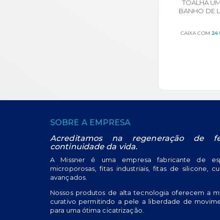
TOALHA U
BANHO DE L
DERMA PROT
FLOWP
CAIXA COM
24
ORÇA
SOBRE A EMPRESA
Acreditamos na regeneração de f
continuidade da vida.
A Missner é uma empresa fabricante de espa
microporosas, fitas industriais, fitas de silicone, c
avançados.
Nossos produtos de alta tecnologia oferecem a m
curativo permitindo a pele a liberdade de movime
para uma ótima cicatrização.