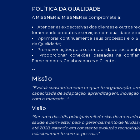
POLÍTICA DA QUALIDADE
A
MISSNER & MISSNER
se compromete a:
Atender as expectativas dos clientes e outros requ
fornecendo produtos e serviços com qualidade e in
Aprimorar continuamente seus processos e o S
da Qualidade;
Promover ações para sustentabilidade socioambi
Proporcionar conexões baseadas na confia
Fornecedores, Colaboradores e Clientes.
--
Missão
“Evoluir constantemente enquanto organização, am
capacidade de adaptação, aprendizagem, inovação 
com o mercado..."
Visão
"Ser uma das três principais referências do mercado b
saúde e bem-estar para o gerenciamento de feridas e
até 2028, estando em constante evolução tecnológic
relacionamento com as pessoas."