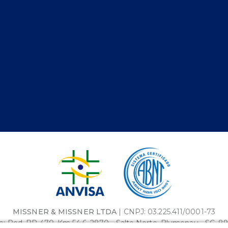
MISSNER & MISSNER LTDA
| CNPJ: 03.225.411/0001-73
: Rod. BR-470, Km 54,6, 2870 - Salto Norte, Blumenau - SC, 