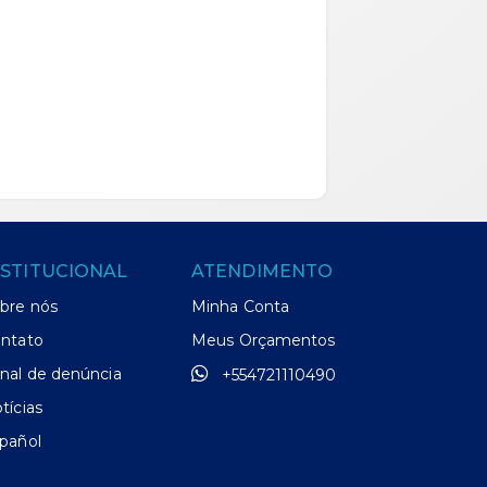
NSTITUCIONAL
ATENDIMENTO
bre nós
Minha Conta
ntato
Meus Orçamentos
nal de denúncia
+554721110490
tícias
pañol