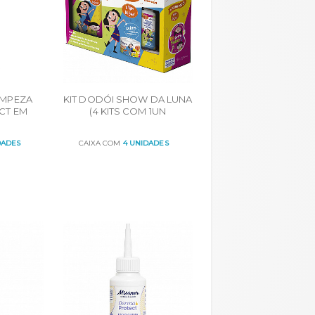
IMPEZA
KIT DODÓI SHOW DA LUNA
CT EM
(4 KITS COM 1UN
O 150mL
MICROPOROSA, 1CX
CURATIVO FLEXÍVEL 25UN,
DADES
CAIXA COM
4 UNIDADES
1UN CURATIVO LÍQUIDO
ORÇAR