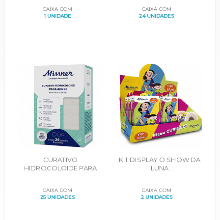
ACRILICO CX. 12
CARTUCHOS C/8UN
CAIXA COM
CAIXA COM
UNIDADES
1 UNIDADE
24 UNIDADES
CURATIVO
KIT DISPLAY O SHOW DA
HIDROCOLOIDE PARA
LUNA
ACNES CARTUCHOS
C/24UN
CAIXA COM
CAIXA COM
25 UNIDADES
2 UNIDADES