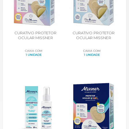
CURATIVO PROTETOR
CURATIVO PROTETOR
OCULAR MISSNER
OCULAR MISSNER
INFANTIL ADESIVO DE
ADULTO ADESIVO DE
SILICONE CX. 14
SILICONE CX. 8
CAIXA COM
CAIXA COM
UNIDADES
UNIDADES
1 UNIDADE
1 UNIDADE