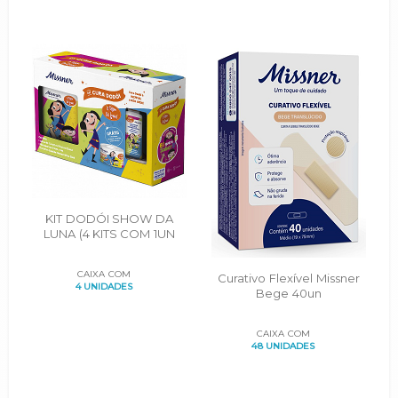
KIT DODÓI SHOW DA
LUNA (4 KITS COM 1UN
MICROPOROSA, 1CX
CURATIVO FLEXÍVEL 25UN,
CAIXA COM
Curativo Flexível Missner
1UN CURATIVO LÍQUIDO
4 UNIDADES
Bege 40un
CAIXA COM
48 UNIDADES