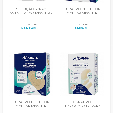
SOLUÇÃO SPRAY
CURATIVO PROTETOR
ANTISSÉPTICO MISSNER -
OCULAR MISSNER
FRASCO 28 ML
INFANTIL ADESIVO
ACRILICO CX. 20
CAIXA COM
CAIXA COM
UNIDADES
12 UNIDADES
1 UNIDADE
CURATIVO PROTETOR
CURATIVO
OCULAR MISSNER
HIDROCOLOIDE PARA
ADULTO ADESIVO
CALOS E BOLHAS