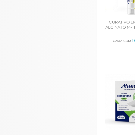
CURATIVO E
ALGINATO M-T
C/ 1
CAIXA COM
1
ORÇA