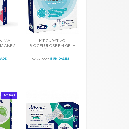
PUMA
KIT CURATIVO
ICONE 5
BIOCELULOSE EM GEL +
mX10cm
SOLUÇÃO ATIVADORA
UN
DADE
CAIXA COM
5 UNIDADES
ORÇAR
NOVO