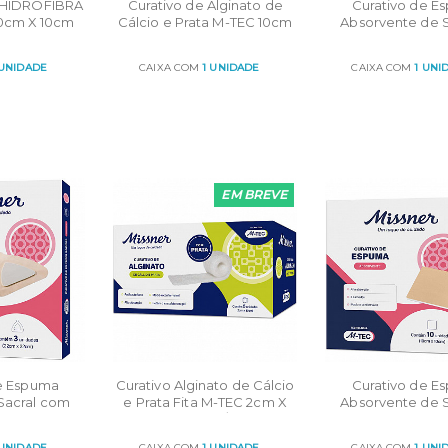
 HIDROFIBRA
Curativo de Alginato de
Curativo de E
10cm X 10cm
Cálcio e Prata M-TEC 10cm
Absorvente de S
CARTUCHO
x 10cm
sem borda M
15cmX15cm CX C
 UNIDADE
CAIXA COM
1 UNIDADE
CAIXA COM
1 UNI
R
ORÇAR
ORÇAR
EM BREVE
de Espuma
Curativo Alginato de Cálcio
Curativo de E
Sacral com
e Prata Fita M-TEC 2cm X
Absorvente de S
licone M-TEC
30cm c/ 5
sem borda M
10cmX10cm CX 
 UNIDADE
CAIXA COM
1 UNIDADE
CAIXA COM
1 UNI