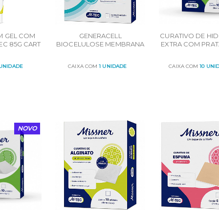
M GEL COM
GENERACELL
CURATIVO DE HI
EC 85G CART
BIOCELULOSE MEMBRANA
EXTRA COM PRAT
UN
HIDRATADA 10CM X 10CM
10cm 10UN 
10UN POR CARTUCHO
CARTUCH
 UNIDADE
CAIXA COM
1 UNIDADE
CAIXA COM
10 UNI
R
ORÇAR
ORÇAR
NOVO