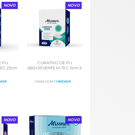
NOVO
NOVO
E PU
CURATIVO DE PU
EC 25cm
ABSORVENTE M-TEC 5cm X
CHO C/
7cm CARTUCHO C/ 20UN
DADE
CAIXA COM
1 UNIDADE
ORÇAR
NOVO
NOVO