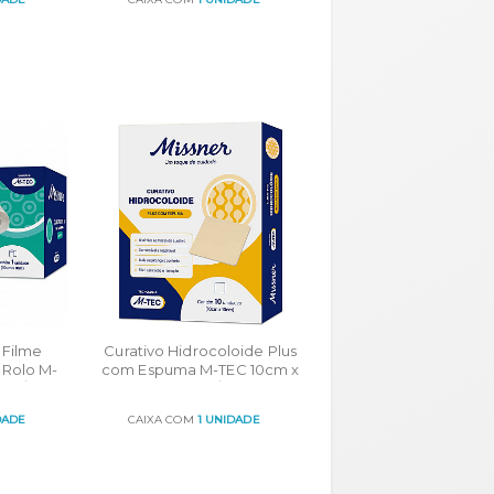
ORÇAR
 Filme
Curativo Hidrocoloide Plus
 Rolo M-
com Espuma M-TEC 10cm x
 c/ 1un
10cm cx c/ 10un
DADE
CAIXA COM
1 UNIDADE