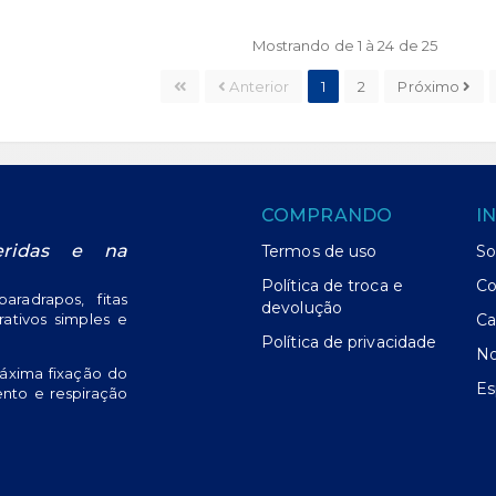
R
ORÇAR
ORÇAR
Mostrando de 1 à 24 de 25
Anterior
1
2
Próximo
COMPRANDO
I
eridas e na
Termos de uso
So
Política de troca e
Co
radrapos, fitas
devolução
urativos simples e
Ca
Política de privacidade
No
áxima fixação do
Es
nto e respiração