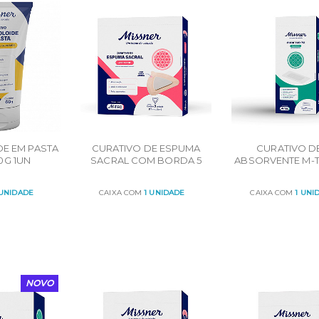
E EM PASTA
CURATIVO DE ESPUMA
CURATIVO D
0G 1UN
SACRAL COM BORDA 5
ABSORVENTE M-T
CAMADAS 22CM X 22CM
X 10cm CARTU
CART C/ 3UN
20UN
 UNIDADE
CAIXA COM
1 UNIDADE
CAIXA COM
1 UNI
R
ORÇAR
ORÇAR
NOVO