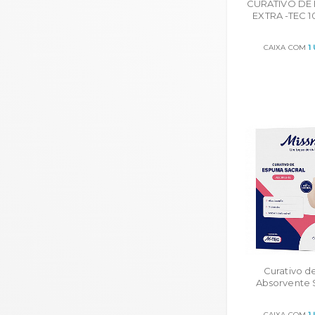
CURATIVO DE
EXTRA -TEC 
10UN POR 
CAIXA COM
1
ORÇA
Curativo 
Absorvente 
Bordas de Si
CAIXA COM
1