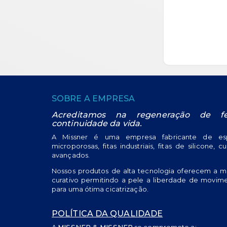
ORÇA
SOBRE A EMPRESA
Acreditamos na regeneração de f
continuidade da vida.
A Missner é uma empresa fabricante de espa
microporosas, fitas industriais, fitas de silicone, c
avançados.
Nossos produtos de alta tecnologia oferecem a m
curativo permitindo a pele a liberdade de movime
para uma ótima cicatrização.
POLÍTICA DA QUALIDADE
A
MISSNER & MISSNER
se compromete a: