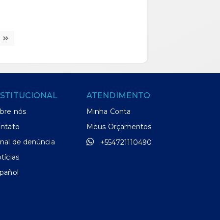
ORÇAR
NSTITUCIONAL
ATENDIMENTO
bre nós
Minha Conta
ntato
Meus Orçamentos
nal de denúncia
+554721110490
tícias
pañol