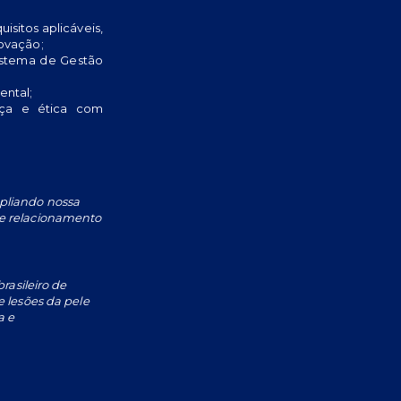
isitos aplicáveis,
ovação;
istema de Gestão
ental;
nça e ética com
pliando nossa
e relacionamento
rasileiro de
 lesões da pele
a e