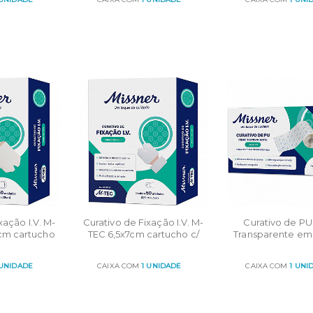
R
ORÇAR
ORÇAR
xação I.V. M-
Curativo de Fixação I.V. M-
Curativo de PU
2cm cartucho
TEC 6,5x7cm cartucho c/
Transparente em
0un
50un
TEC 10cmx10m cx
 UNIDADE
CAIXA COM
1 UNIDADE
CAIXA COM
1 UNI