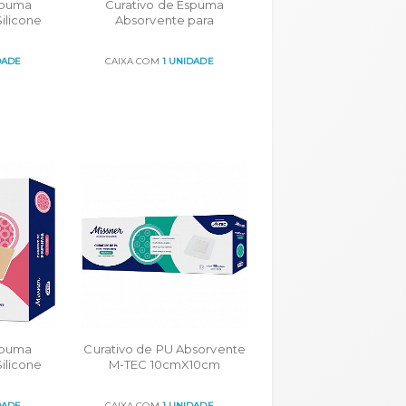
spuma
Curativo de Espuma
ilicone
Absorvente para
-TEC
Traqueostomia M-TEC
/ 5 UN
8cmx9cm cartucho com 10
DADE
CAIXA COM
1 UNIDADE
unidades
ORÇAR
spuma
Curativo de PU Absorvente
ilicone
M-TEC 10cmX10cm
-TEC
cartucho c/ 100un
C/ 10UN
DADE
CAIXA COM
1 UNIDADE