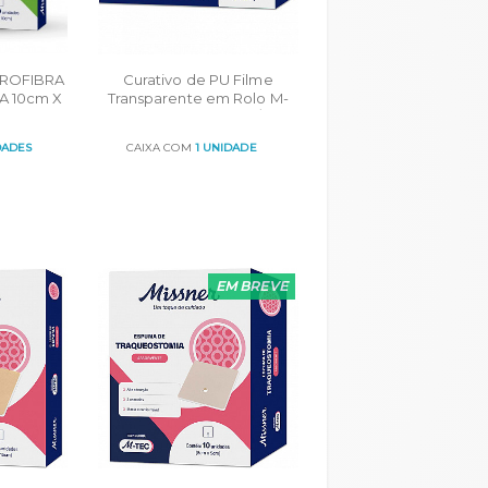
DROFIBRA
Curativo de PU Filme
A 10cm X
Transparente em Rolo M-
POR
TEC 15cmX10m CX C/1un
O
DADES
CAIXA COM
1 UNIDADE
ORÇAR
EM BREVE