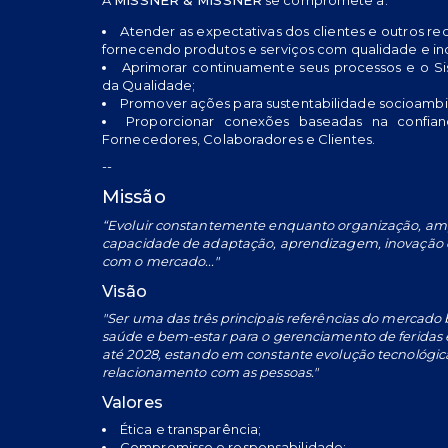
Atender as expectativas dos clientes e outros requ
fornecendo produtos e serviços com qualidade e in
Aprimorar continuamente seus processos e o S
da Qualidade;
Promover ações para sustentabilidade socioambi
Proporcionar conexões baseadas na confia
Fornecedores, Colaboradores e Clientes.
--
Missão
“Evoluir constantemente enquanto organização, am
capacidade de adaptação, aprendizagem, inovação 
com o mercado..."
Visão
"Ser uma das três principais referências do mercado b
saúde e bem-estar para o gerenciamento de feridas e
até 2028, estando em constante evolução tecnológic
relacionamento com as pessoas."
Valores
Ética e transparência;
Compromisso e responsabilidade;