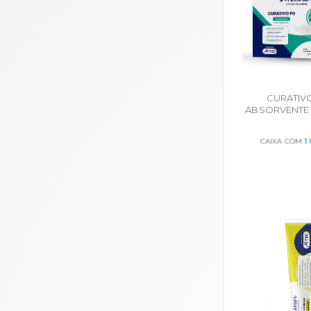
CURATIV
ABSORVENTE 
X 10cm CA
20
CAIXA COM
1
ORÇA