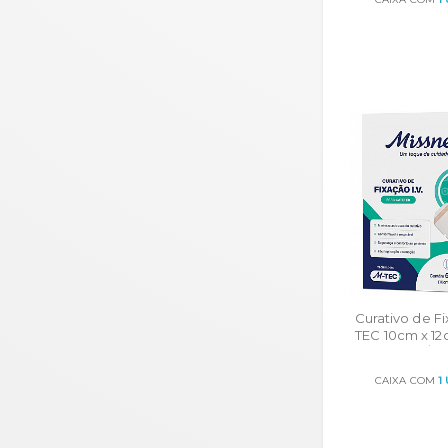
ORÇA
Curativo de Fi
TEC 10cm x 1
c/ 5
CAIXA COM
1