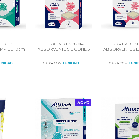
O DE PU
CURATIVO ESPUMA
CURATIVO ES
M-TEC 10cm
ABSORVENTE SILICONE 5
ABSORVENTE SIL
RTUCHO C/
CAMADAS 15cmX15cm
CAMADAS 10c
UN
CART C/ 5UN
CART C/ 10
 UNIDADE
CAIXA COM
1 UNIDADE
CAIXA COM
1 UNI
R
ORÇAR
ORÇAR
NOVO