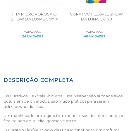
FITA MICROPOROSA O
CURATIVO FLEXIVEL SHOW
SHOW DA LUNA 2,5cm X
DA LUNA CX. 48
3,0m
CARTUCHOS C/10UN.
CAIXA COM
CAIXA COM
24 UNIDADES
48 UNIDADES
DESCRIÇÃO COMPLETA
Os Curativos Flexíveis Show da Luna Missner são autoadesivos
que, além de divertidos, são muito práticos para serem
utilizados no dia a dia.
Um machucado protegido tem menos risco de infeccionar, pois
fica isolado de sujeira, germes e atrito.
O Curativo Flexíveis Show da Luna Missner possui microfuros