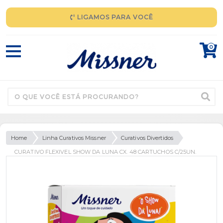
LIGAMOS PARA VOCÊ
0
Home
Linha Curativos Missner
Curativos Divertidos
CURATIVO FLEXIVEL SHOW DA LUNA CX. 48 CARTUCHOS C/25UN.