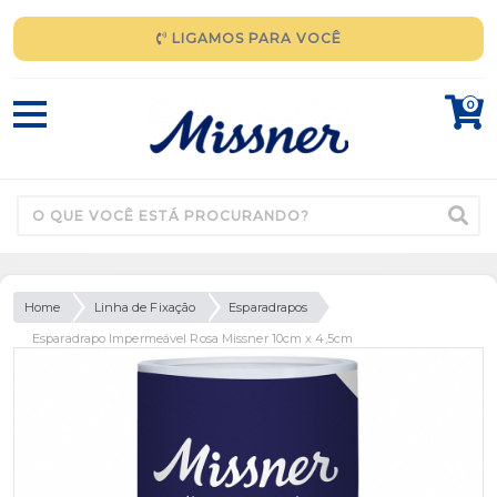
LIGAMOS PARA VOCÊ
0
Home
Linha de Fixação
Esparadrapos
Esparadrapo Impermeável Rosa Missner 10cm x 4,5cm