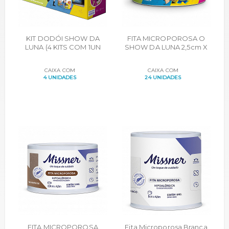
KIT DODÓI SHOW DA
FITA MICROPOROSA O
LUNA (4 KITS COM 1UN
SHOW DA LUNA 2,5cm X
MICROPOROSA, 1CX
3,0m
CURATIVO FLEXÍVEL 25UN,
CAIXA COM
CAIXA COM
1UN CURATIVO LÍQUIDO
4 UNIDADES
24 UNIDADES
FITA MICROPOROSA
Fita Microporosa Branca