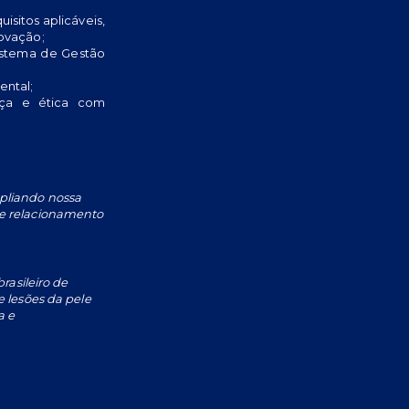
isitos aplicáveis,
ovação;
istema de Gestão
ental;
nça e ética com
pliando nossa
e relacionamento
rasileiro de
 lesões da pele
a e