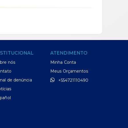
NSTITUCIONAL
ATENDIMENTO
bre nós
Minha Conta
ntato
Meus Orçamentos
nal de denúncia
+554721110490
tícias
pañol