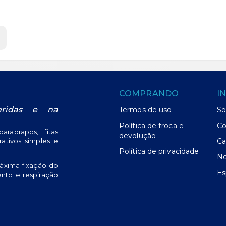
COMPRANDO
I
eridas e na
Termos de uso
So
Política de troca e
Co
radrapos, fitas
devolução
urativos simples e
Ca
Política de privacidade
No
áxima fixação do
Es
nto e respiração