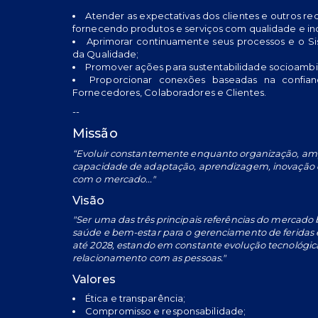
Atender as expectativas dos clientes e outros requ
fornecendo produtos e serviços com qualidade e in
Aprimorar continuamente seus processos e o S
da Qualidade;
Promover ações para sustentabilidade socioambi
Proporcionar conexões baseadas na confia
Fornecedores, Colaboradores e Clientes.
--
Missão
“Evoluir constantemente enquanto organização, am
capacidade de adaptação, aprendizagem, inovação 
com o mercado..."
Visão
"Ser uma das três principais referências do mercado b
saúde e bem-estar para o gerenciamento de feridas e
até 2028, estando em constante evolução tecnológic
relacionamento com as pessoas."
Valores
Ética e transparência;
Compromisso e responsabilidade;